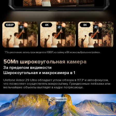
*По-умолчанию запись производится в 1080P, но съёмку в 8K можно выбрать в настройках.
50Мп широкоугольная камера
За пределом видимости
Широкоугольная и макрокамера в 1
Ulefone Armor 29 Ultra обладает углом обзора в 117.3° и автофокусом,
что позволяет осуществлять макросъёмку. Грандиозные пейзажи или
мельчайшие объекты выглядят в кадре потрясающе.