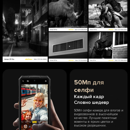
50Мп для
селфи
Каждый кадр
Словно шедевр
50Мп селфи камера для влогов и
видеозвонков в высочайшем
качестве. Лучшие памятные
моменты в ярких цветах и
высоком разрешении.