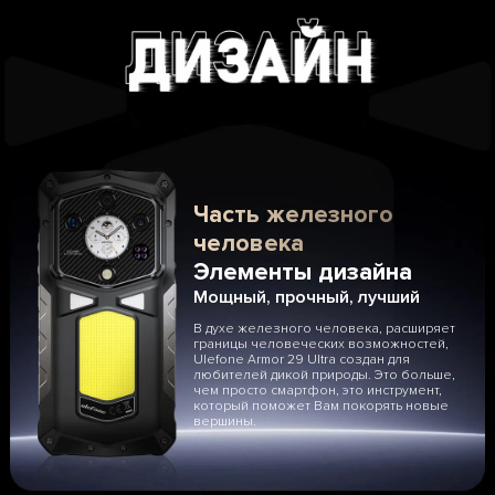
Часть железного
человека
Элементы дизайна
Мощный, прочный, лучший
В духе железного человека, расширяет
границы человеческих возможностей,
Ulefone Armor 29 Ultra создан для
любителей дикой природы. Это больше,
чем просто смартфон, это инструмент,
который поможет Вам покорять новые
вершины.