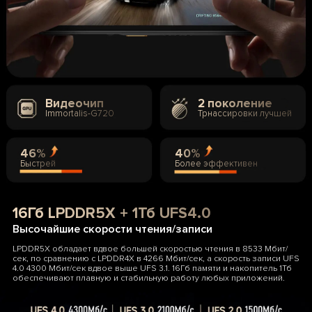
Видеочип
2 поколение
Immortalis-G720
Трнассировки лучшей
46%
40%
Быстрей
Более эффективен
16Гб LPDDR5X + 1Тб UFS4.0
Высочайшие скорости чтения/записи
LPDDR5X обладает вдвое большей скоростью чтения в 8533 Мбит/
сек, по сравнению с LPDDR4X в 4266 Мбит/сек, а скорость записи UFS
4.0 4300 Мбит/сек вдвое выше UFS 3.1. 16Гб памяти и накопитель 1Тб
обеспечивают плавную и стабильную работу любых приложений.