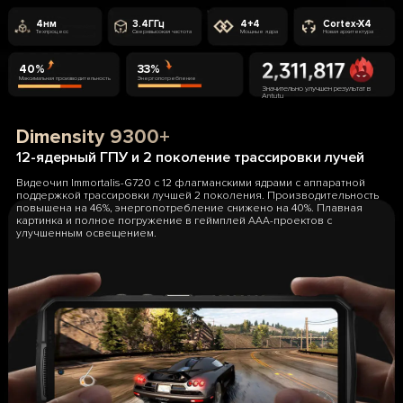
4нм
3.4ГГц
4+4
Cortex-X4
Техпроцесс
Сверхвысокая частота
Мощные ядра
Новая архитектура
40%
33%
Максимальная производительность
Энергопотребление
Значительно улучшен результат в
Antutu
Dimensity 9300+
12-ядерный ГПУ и 2 поколение трассировки лучей
Видеочип Immortalis-G720 с 12 флагманскими ядрами с аппаратной
поддержкой трассировки лучшей 2 поколения. Производительность
повышена на 46%, энергопотребление снижено на 40%. Плавная
картинка и полное погружение в геймплей ААА-проектов с
улучшенным освещением.