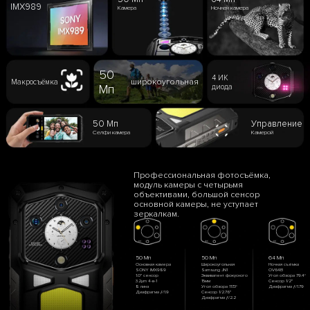
IMX989
Камера
Ночная камера
50
4 ИК
широкоугольная
Макросъёмка
Мп
диода
50 Мп
Управление
Селфи камера
Камерой
Профессиональная фотосъёмка,
модуль камеры с четырьмя
объективами, большой сенсор
основной камеры, не уступает
зеркалкам.
50 Мп
50 Мп
64 Мп
Основная камера
Широкоугольная
Ночная съёмка
SONY IMX989
Samsung JN1
OV64B
1.0" сенсор
Эквивалент фокусного
Угол обзора 79.4°
3.2μm 4-в-1
15мм
Сенсор 1/2"
8 линз
Угол обзора 117.3°
Диафрагма ƒ/1.79
Диафрагма ƒ/1.9
Сенсор 1/2.76"
Диафрагма ƒ/2.2