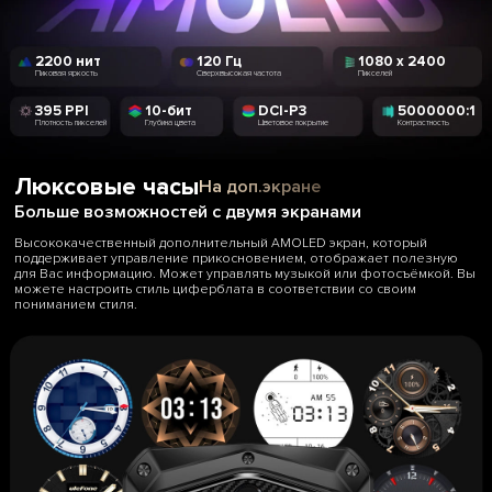
2200 нит
120 Гц
1080 x 2400
Пиковая яркость
Сверхвысокая частота
Пикселей
395 PPI
10-бит
DCI-P3
5000000:1
Плотность пикселей
Глубина цвета
Цветовое покрытие
Контрастность
Люксовые часы
На доп.экране
Больше возможностей с двумя экранами
Высококачественный дополнительный AMOLED экран, который
поддерживает управление прикосновением, отображает полезную
для Вас информацию. Может управлять музыкой или фотосъёмкой. Вы
можете настроить стиль циферблата в соответствии со своим
пониманием стиля.