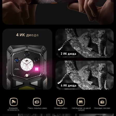
4 ИК диода
Домашняя
Поиск скрытых камер
Ночная съёмка
Наблюдение за дикой
Операции спасения
безопасность
средой