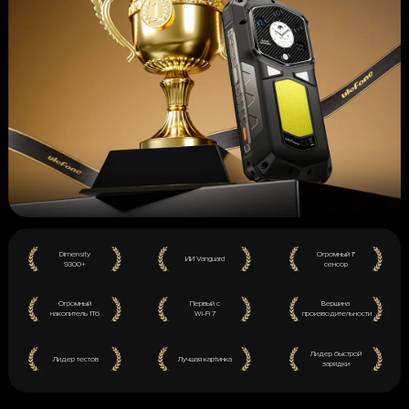
Dimensity
Огромный 1"
ИИ Vanguard
9300+
сенсор
Огромный
Первый с
Вершина
накопитель 1Тб
Wi-Fi 7
производительности
Лидер быстрой
Лидер тестов
Лучшая картинка
зарядки