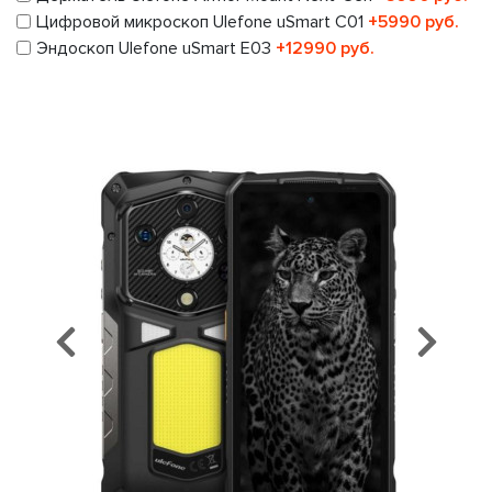
Цифровой микроскоп Ulefone uSmart C01
+5990 руб.
Эндоскоп Ulefone uSmart E03
+12990 руб.
Предыдущий
Сл