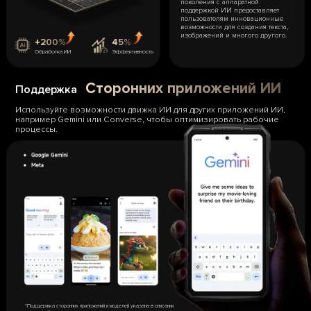
поколения с аппаратной
поддержкой ИИ предоставляет
пользователям инновационные
возможности для создания текста,
изображений и многого другого.
+200%
45%
Обработка ИИ
Эффективность
Сторонних приложений ИИ
Поддержка
Используйте возможности движка ИИ для других приложений ИИ,
например Gemini или Converse, чтобы оптимизировать рабочие
процессы.
*Поддержка сторонних приложений и моделей указана в описании