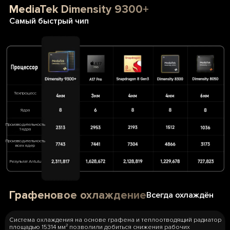
MediaTek Dimensity 9300+
Самый быстрый чип
Техпроцесс
Ядра
Производительность
1 ядра
Производительность
всех ядер
Результат Antutu
Графеновое охлаждение
Всегда охлаждён
Система охлаждения на основе графена и теплоотводящий радиатор
площадью 15314 мм² позволили добиться снижения рабочих