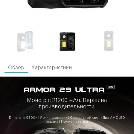
Обзор
Характеристики
Монстр с 21200 мАч. Вершина
производительности.
Dimensity 9300+ | Яркий фонарик | Сигнальный свет | Два AMOLED
экрана | Ночная съёмка