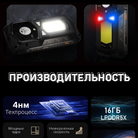
4нм
Техпроцесс
Мощные
Невероятная
ядра
скорость