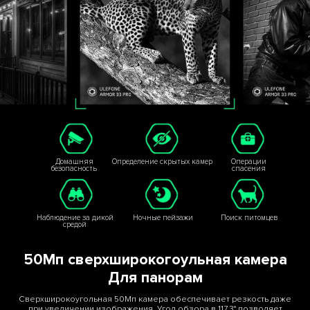
Домашняя
Определение скрытых камер
Операции
безопасность
спасения
Наблюдение за дикой
Ночные пейзажи
Поиск питомцев
средой
50Мп сверхширокогоульная камера
Для панорам
Сверхширокоугольная 50Мп камера обеспечивает резкость даже
при увеличении изображения. Угол обзора в 117.3° позволяет