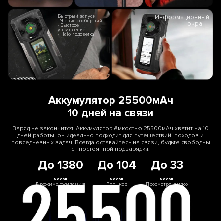
Быстрый запуск
Информационный
· Чтение сообщений
экран
· Быстрое
управление
· Halo подсветка
Аккумулятор 25500мАч
10 дней на связи
Заряд не закончится! Аккумулятор ёмкостью 25500мАч хватит на 10
дней работы, он идеально подходит для путешествий, походов и
повседневных задач. Всегда оставайтесь на связи, будьте свободны
от постоянной подзарядки.
До 1380
До 104
До 33
часов
часов
часов
В режиме ожидания
Звонков
Просмотра видео