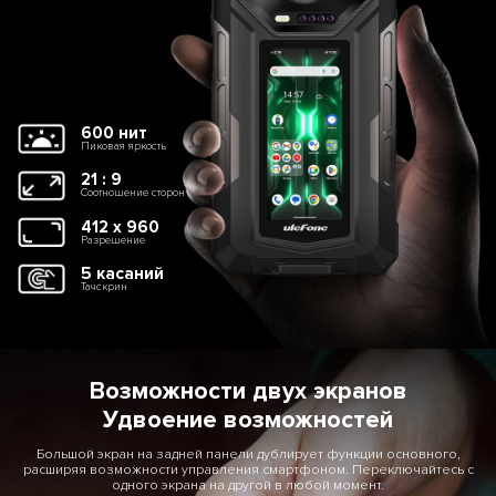
600 нит
Пиковая яркость
21 : 9
Соотношение сторон
412 x 960
Разрешение
5 касаний
Тачскрин
Возможности двух экранов
Удвоение возможностей
Большой экран на задней панели дублирует функции основного,
расширяя возможности управления смартфоном. Переключайтесь с
одного экрана на другой в любой момент.