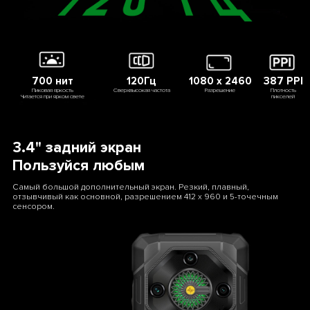
700 нит
120Гц
1080 x 2460
387 PPI
Пиковая яркость
Сверхвысокая частота
Разрешение
Плотность
Читается при ярком свете
пикселей
3.4" задний экран
Пользуйся любым
Самый большой дополнительный экран. Резкий, плавный,
отзывчивый как основной, разрешением 412 x 960 и 5-точечным
сенсором.