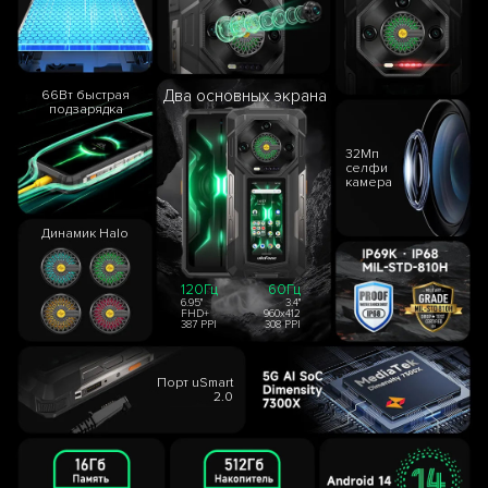
Два основных экрана
66Вт быстрая
подзарядка
32Мп
селфи
камера
Динамик Halo
120Гц
60Гц
6.95"
3.4"
FHD+
960x412
387 PPI
308 PPI
Порт uSmart
2.0