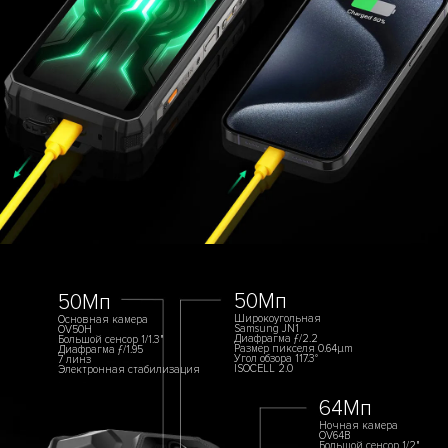
50Мп
50Мп
Широкоугольная
Основная камера
Samsung JN1
OV50H
Диафрагма ƒ/2.2
Большой сенсор 1/1.3"
Размер пикселя 0.64µm
Диафрагма ƒ/1.95
Угол обзора 117.3°
7 линз
ISOCELL 2.0
Электронная стабилизация
64Мп
Ночная камера
OV64B
Большой сенсор 1/2"