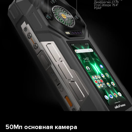
Диафрагма ƒ/1.79
Угол обзора 79.4°
PDAF
50Мп основная камера