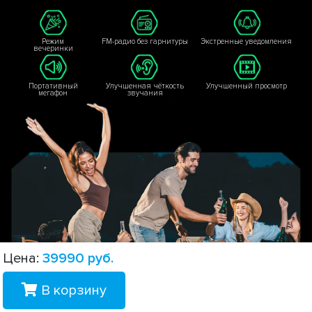
Режим
FM-радио без гарнитуры
Экстренные уведомления
вечеринки
Портативный
Улучшенная чёткость
Улучшенный просмотр
мегафон
звучания
Цена:
39990
руб.
В корзину