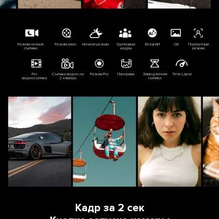
Режим ночной
Режим кино
Ночной режим
Групповые
Emoji ИИ
Gif
Портретный
съёмки
кадры
режим
Pro
Съёмка видео на
Режим Pro
Панорама
Замедленная
Time Lapse
видеосъёмка
2 камеры
съёмка
Кадр за 2 сек