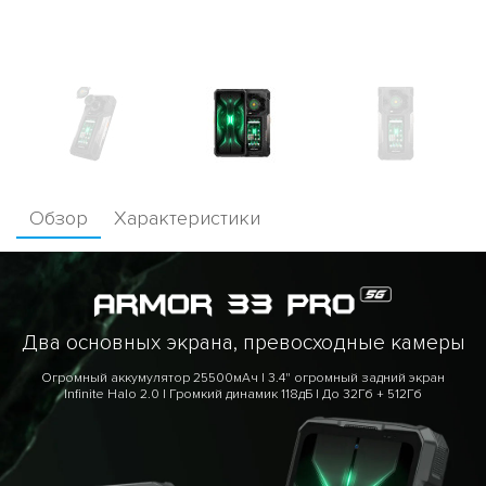
Обзор
Характеристики
Два основных экрана, превосходные камеры
Огромный аккумулятор 25500мАч | 3.4" огромный задний экран
Infinite Halo 2.0 | Громкий динамик 118дБ | До 32Гб + 512Гб