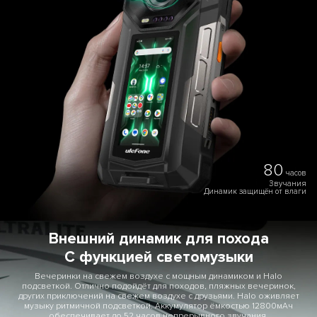
80
часов
Звучания
Динамик защищён от влаги
Внешний динамик для похода
С функцией светомузыки
Вечеринки на свежем воздухе с мощным динамиком и Halo
подсветкой. Отлично подойдёт для походов, пляжных вечеринок,
других приключений на свежем воздухе с друзьями. Halo оживляет
музыку ритмичной подсветкой. Аккумулятор ёмкостью 12800мАч
обеспечивает до 52 часов непрерывного звучания.