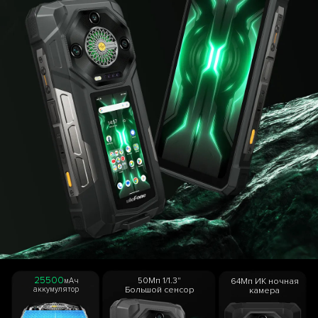
25500
50Мп 1/1.3"
64Мп ИК ночная
мАч
Большой сенсор
аккумулятор
камера