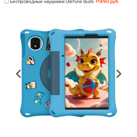
Беспроводные наушники Ulefone Buds
+1490 руб.
Предыдущий
Сл