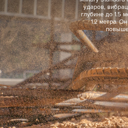
ударов, вибрац
глубине до 1.5 
1.2 метра. О
повыше