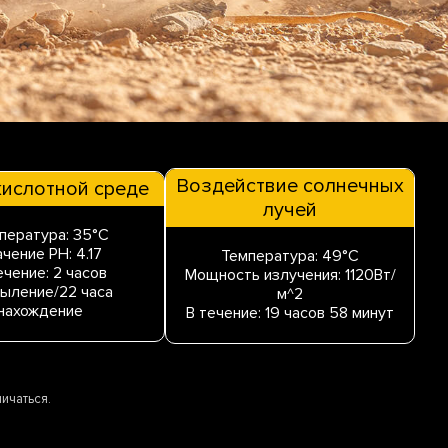
Воздействие солнечных
 кислотной среде
лучей
пература: 35°C
ачение PH: 4.17
Температура: 49°C
ечение: 2 часов
Мощность излучения: 1120Вт/
ыление/22 часа
м^2
нахождение
В течение: 19 часов 58 минут
ичаться.