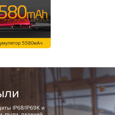
умулятор 5580мАч
ыли
иты IP68/IP69K и
и, пыли, падений,