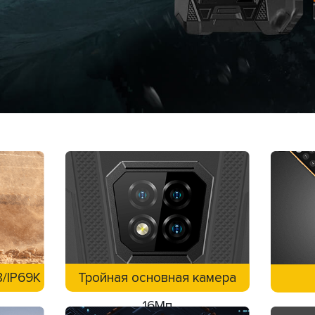
8/IP69K
Тройная основная камера
16Мп