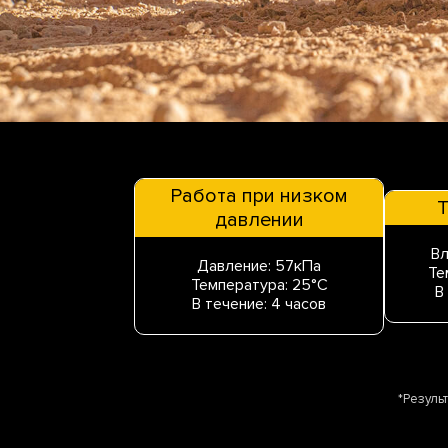
Работа при низком
Т
давлении
В
Давление: 57кПа
Те
Температура: 25°C
В
В течение: 4 часов
*Резуль