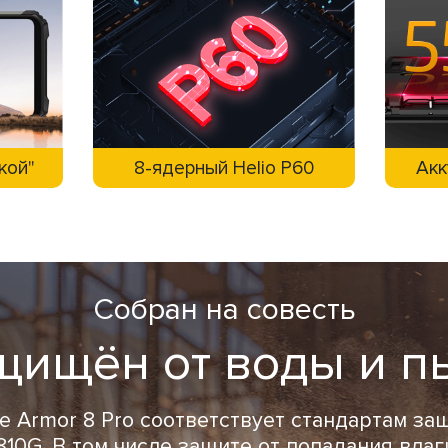
ькой"
8-ядерный Helio P60
Акк
Собран на совесть
щищён от воды и п
e Armor 8 Pro соответствует стандартам защ
d 810G. В том числе защите от попадания влаг