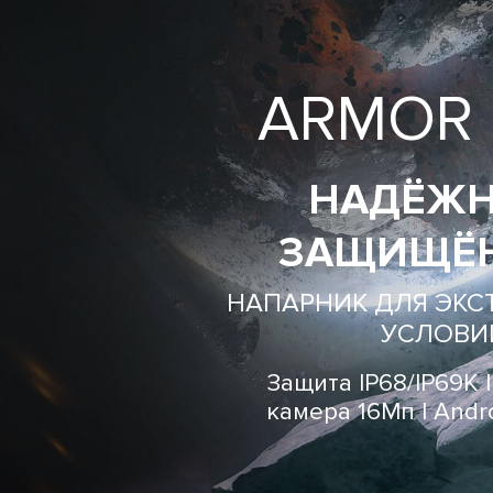
ARMOR
НАДЁЖН
ЗАЩИЩЁ
НАПАРНИК ДЛЯ ЭК
УСЛОВИ
Защита IP68/IP69K 
камера 16Мп | Andro