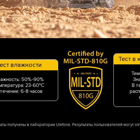
Тест в
ест влажности
Тем
лажность: 50%-90%
Зн
мпература: 23-60°C
В т
 течение: 6-8 часов
расп
таты получены в лаборатории Ulefone. Результаты пользователей могут отл