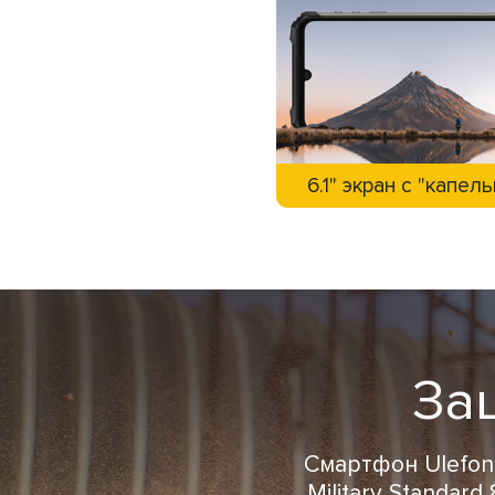
6.1" экран с "капел
За
Смартфон Ulefon
Military Standar