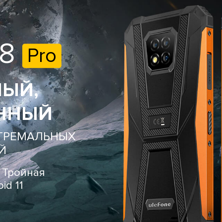
 8
Pro
ЫЙ,
ННЫЙ
СТРЕМАЛЬНЫХ
Й
| Тройная
id 11