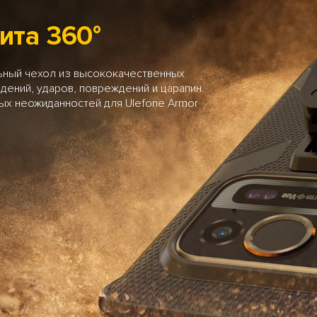
ита 360°
ный чехол из высококачественных
дений, ударов, повреждений и царапин.
ых неожиданностей для Ulefone Armor